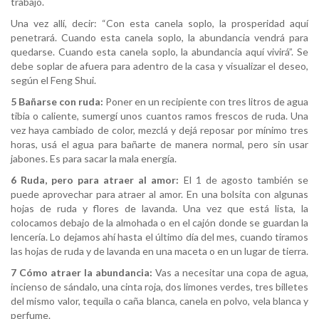
trabajo.
Una vez allí, decir: “Con esta canela soplo, la prosperidad aquí
penetrará. Cuando esta canela soplo, la abundancia vendrá para
quedarse.⁣ Cuando esta canela soplo, la abundancia aquí vivirá”. Se
debe soplar de afuera para adentro de la casa y visualizar el deseo,
según el Feng Shui.
5 Bañarse con ruda:
Poner en un recipiente con tres litros de agua
tibia o caliente, sumergí unos cuantos ramos frescos de ruda. Una
vez haya cambiado de color, mezclá y dejá reposar por mínimo tres
horas, usá el agua para bañarte de manera normal, pero sin usar
jabones. Es para sacar la mala energía.
6 Ruda, pero para atraer al amor:
El 1 de agosto también se
puede aprovechar para atraer al amor. En una bolsita con algunas
hojas de ruda y flores de lavanda. Una vez que está lista, la
colocamos debajo de la almohada o en el cajón donde se guardan la
lencería. Lo dejamos ahí hasta el último día del mes, cuando tiramos
las hojas de ruda y de lavanda en una maceta o en un lugar de tierra.
7 Cómo atraer la abundancia:
Vas a necesitar una copa de agua,
incienso de sándalo, una cinta roja, dos limones verdes, tres billetes
del mismo valor, tequila o caña blanca, canela en polvo, vela blanca y
perfume.