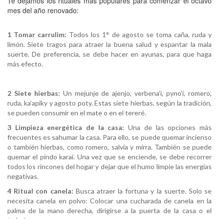
Te dejamos los rituales más populares para comenzar el octavo
mes del año renovado:
1 Tomar carrulim:
Todos los 1° de agosto se toma caña, ruda y
limón. Siete tragos para atraer la buena salud y espantar la mala
suerte. De preferencia, se debe hacer en ayunas, para que haga
más efecto.
2 Siete hierbas:
Un mejunje de ajenjo, verbena’i, pyno’i, romero,
ruda, ka’apiky y agosto poty. Estas siete hierbas, según la tradición,
se pueden consumir en el mate o en el tereré.
3 Limpieza energética de la casa:
Una de las opciones más
frecuentes es sahumar la casa. Para ello, se puede quemar incienso
o también hierbas, como romero, salvia y mirra. También se puede
quemar el pindo karai. Una vez que se enciende, se debe recorrer
todos los rincones del hogar y dejar que el humo limpie las energías
negativas.
4 Ritual con canela:
Busca atraer la fortuna y la suerte. Solo se
necesita canela en polvo: Colocar una cucharada de canela en la
palma de la mano derecha, dirigirse a la puerta de la casa o el