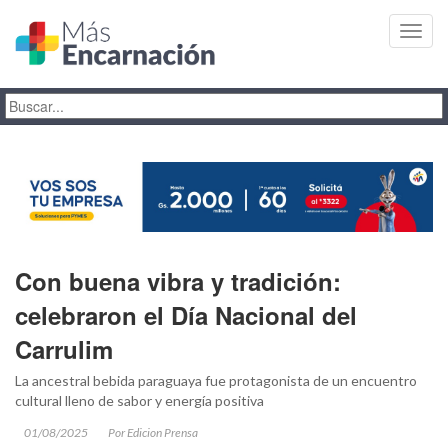
Toggl
navig
Con buena vibra y tradición:
celebraron el Día Nacional del
Carrulim
La ancestral bebida paraguaya fue protagonista de un encuentro
cultural lleno de sabor y energía positiva
01/08/2025
Por Edicion Prensa