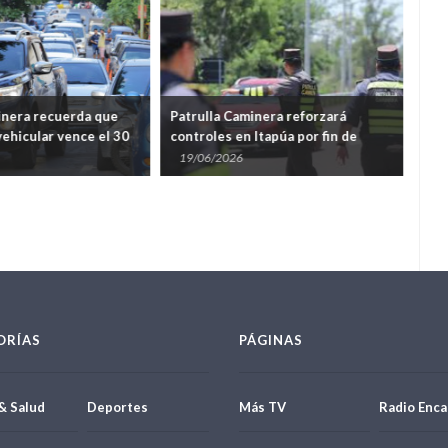
inera recuerda que
Patrulla Caminera reforzará
Cam
vehicular vence el 30
controles en Itapúa por fin de
el f
semana largo y Día del Padre
Pad
19/06/2026
18
ORÍAS
PÁGINAS
& Salud
Deportes
Más TV
Radio Enca