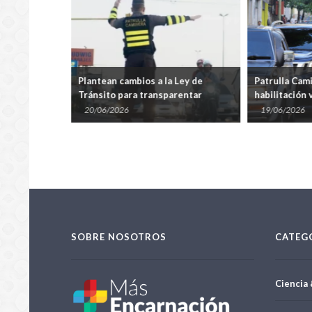
ra modificar
Plantean cambios a la Ley de
Patrulla Cam
Tránsito para transparentar
habilitación 
controles de la Patrulla Caminera
de junio
20/06/2026
19/06/2026
SOBRE NOSOTROS
CATEG
Ciencia 