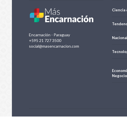
Ciencia 
Tendenc
Encarnación - Paraguay
Naciona
+595 21 727 3500
social@masencarnacion.com
Tecnolo
Economí
Negocio
Negocios e Inversiones S.A.| Todos los derechos reservados 20