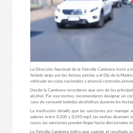
La Dirección Nacional de la Patrulla Caminera instó a 
feriado largo por las fiestas patrias y el Día de la Mad
vehicular en rutas nacionales y anunció controles preven
Desde la Caminera recordaron que uno de los principal
alcohol. Por ese motivo, recomendaron designar un con
caso de consumir bebidas alcohólicas durante los festej
La institución detalló que las sanciones por manejar a
valores entre 0,200 y 0,250 mg/l, las multas alcanzan t
casos, las sanciones pueden llegar hasta diez jornales mí
La Patrulla Caminera indicó que cuando el resultado su