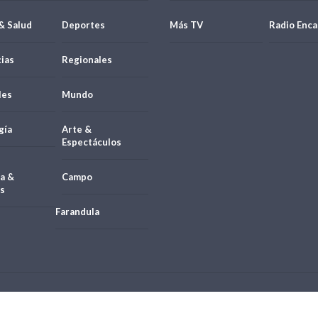
& Salud
Deportes
Más TV
Radio Enca
ias
Regionales
les
Mundo
gía
Arte &
Espectáculos
a &
Campo
s
Farandula
21