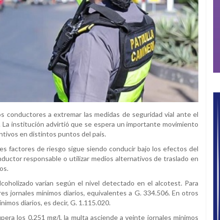
los conductores a extremar las medidas de seguridad vial ante el
re. La institución advirtió que se espera un importante movimiento
tivos en distintos puntos del país.
es factores de riesgo sigue siendo conducir bajo los efectos del
ductor responsable o utilizar medios alternativos de traslado en
os.
lcoholizado varían según el nivel detectado en el alcotest. Para
res jornales mínimos diarios, equivalentes a G. 334.506. En otros
nimos diarios, es decir, G. 1.115.020.
pera los 0,251 mg/l, la multa asciende a veinte jornales mínimos