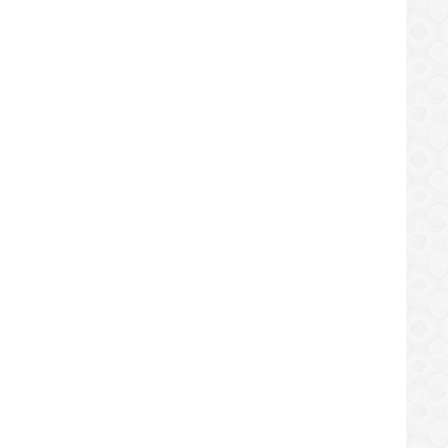
nce positivo tras las internas
tidarias en Encarnación