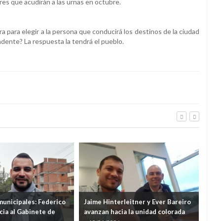
res que acudirán a las urnas en octubre.
 para elegir a la persona que conducirá los destinos de la ciudad
dente? La respuesta la tendrá el pueblo.
municipales: Federico
Jaime Hinterleitner y Ever Bareiro
Bala
ia al Gabinete de
avanzan hacia la unidad colorada
par