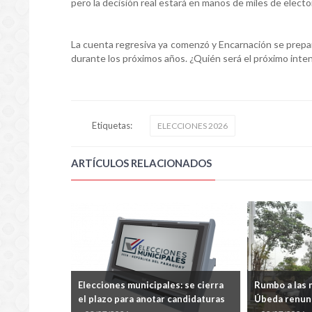
pero la decisión real estará en manos de miles de electo
La cuenta regresiva ya comenzó y Encarnación se prepara
durante los próximos años. ¿Quién será el próximo inten
Etiquetas:
ELECCIONES 2026
ARTÍCULOS RELACIONADOS
es
Elecciones municipales: se cierra
Rumbo a las 
lecciones
el plazo para anotar candidaturas
Úbeda renunc