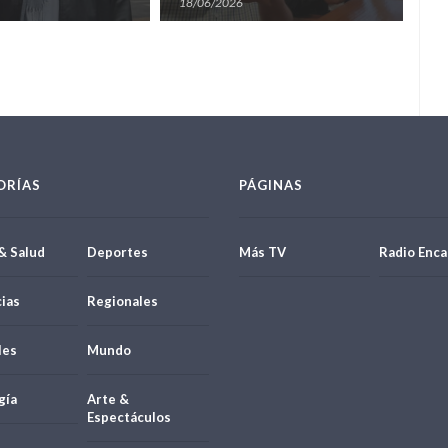
para enfocar su
en Cambyretá
18/06/2026
09
a concejal
ORÍAS
PÁGINAS
& Salud
Deportes
Más TV
Radio Enca
ias
Regionales
les
Mundo
gía
Arte &
Espectáculos