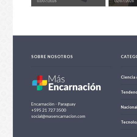
Encarnación 
03/07/2026
02/07/2026
candidatura 
SOBRE NOSOTROS
CATEG
Ciencia 
Tendenc
Encarnación - Paraguay
Naciona
+595 21 727 3500
social@masencarnacion.com
Tecnolo