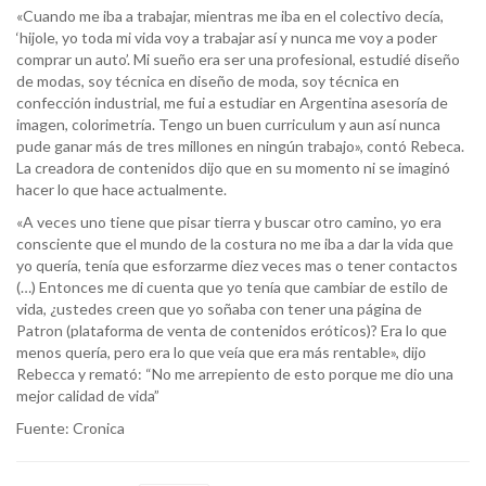
«Cuando me iba a trabajar, mientras me iba en el colectivo decía,
‘hijole, yo toda mi vida voy a trabajar así y nunca me voy a poder
comprar un auto’. Mi sueño era ser una profesional, estudié diseño
de modas, soy técnica en diseño de moda, soy técnica en
confección industrial, me fui a estudiar en Argentina asesoría de
imagen, colorimetría. Tengo un buen curriculum y aun así nunca
pude ganar más de tres millones en ningún trabajo», contó Rebeca.
La creadora de contenidos dijo que en su momento ni se imaginó
hacer lo que hace actualmente.
«A veces uno tiene que pisar tierra y buscar otro camino, yo era
consciente que el mundo de la costura no me iba a dar la vida que
yo quería, tenía que esforzarme diez veces mas o tener contactos
(…) Entonces me di cuenta que yo tenía que cambiar de estilo de
vida, ¿ustedes creen que yo soñaba con tener una página de
Patron (plataforma de venta de contenidos eróticos)? Era lo que
menos quería, pero era lo que veía que era más rentable», dijo
Rebecca y remató: “No me arrepiento de esto porque me dio una
mejor calidad de vida”
Fuente: Cronica