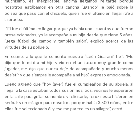
muchísimo, es inexplicable, encima llegamos re-tarde porque
nosotros estábamos en otra cancha jugando”, le bajó sobre la
odisea que pasó con el chicuelo, quien fue el último en llegar ra’e a
la prueba.
“El fue el último en llegar porque ya había unos cuantos que fueron
preselecionados, yo le acompaño a mi hijo desde que tiene 5 años,
juega fútbol de campo y también salón”, explicó acerca de las
virtudes de su polluelo.
En cuanto a lo que le comentó nuestro “León Guaraní”, he’i: “Me
dijo que le miró a mi hijo y vio en él un futuro muy grande como
jugador, me dijo que nunca deje de acompañarle y mucho menos
desistir y que siempre le acompañe a mi hijo”, expresó emocionada.
Luego agregó que “hoy (ayer) fue el cumpleaños de su abuela, al
llegar a la casa estaban todos sus primos, tíos, vecinos le esperaron
en la calle para gritar su nombre y felicitarle, feroz fiesta hicieron en
serio. Es un milagro para nosotros porque había 3.500 niños, entre
ellos fue seleccionado él y eso me parece es un milagro”, cerró.