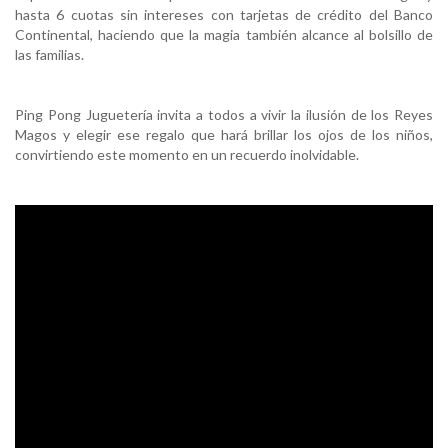
hasta 6 cuotas sin intereses con tarjetas de crédito del Banco
Continental, haciendo que la magia también alcance al bolsillo de
las familias.
Ping Pong Juguetería invita a todos a vivir la ilusión de los Reyes
Magos y elegir ese regalo que hará brillar los ojos de los niños,
convirtiendo este momento en un recuerdo inolvidable.