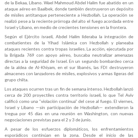
de la Bekaa, Líbano. Wael Mahmoud Abdel Halim fue abatido en un
ataque aéreo en Baalbek, donde también destruyeron un depósito
de misiles antitanque perteneciente a Hezbollah. La operación se
realizó pese a la reciente prórroga del alto el fuego acordada entre
Israel y Líbano, en medio de crecientes tensiones en la frontera.
Según el Ejército israelí, Abdel Halim lideraba la integración de
combatientes de la Yihad Islámica con Hezbollah y planeaba
ataques recientes contra tropas israelíes. La acción, ejecutada por
la Brigada 769 con apoyo aéreo, buscaba neutralizar amenazas
directas a la seguridad de Israel. En un segundo bombardeo cerca
de la aldea de Al-Khiyam, en el sur libanés, las FDI destruyeron
almacenes con lanzadores de misiles, explosivos y armas ligeras del
grupo chiita.
Los ataques ocurren tras un fin de semana intenso. Hezbollah lanzó
cerca de 200 proyectiles contra territorio israelí, lo que Tel Aviv
calificó como una “violación continua” del cese al fuego. El viernes,
Israel y Líbano —sin participación de Hezbollah— extendieron la
tregua por 45 días en una reunión en Washington, con nuevas
negociaciones previstas para el 2 y 3 de junio.
A pesar de los esfuerzos diplomáticos, los enfrentamientos
esporádicos continúan en la zona. Desde el inicio de las