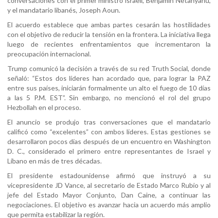
conversaciones con el primer ministro israelí, Benjamin Netanyahu,
y el mandatario libanés, Joseph Aoun.
El acuerdo establece que ambas partes cesarán las hostilidades
con el objetivo de reducir la tensión en la frontera. La iniciativa llega
luego de recientes enfrentamientos que incrementaron la
preocupación internacional.
Trump comunicó la decisión a través de su red Truth Social, donde
señaló: “Estos dos líderes han acordado que, para lograr la PAZ
entre sus países, iniciarán formalmente un alto el fuego de 10 días
a las 5 P.M. EST”. Sin embargo, no mencionó el rol del grupo
Hezbollah en el proceso.
El anuncio se produjo tras conversaciones que el mandatario
calificó como “excelentes” con ambos líderes. Estas gestiones se
desarrollaron pocos días después de un encuentro en Washington
D. C., considerado el primero entre representantes de Israel y
Líbano en más de tres décadas.
El presidente estadounidense afirmó que instruyó a su
vicepresidente JD Vance, al secretario de Estado Marco Rubio y al
jefe del Estado Mayor Conjunto, Dan Caine, a continuar las
negociaciones. El objetivo es avanzar hacia un acuerdo más amplio
que permita estabilizar la región.