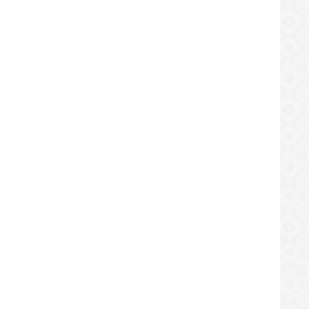
plo de valentía y sacrificio: la
oria de Erenia Salinas
/05/2024