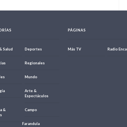
ORÍAS
PÁGINAS
& Salud
Deportes
Más TV
Radio Enca
ias
Regionales
les
Mundo
gía
Arte &
Espectáculos
a &
Campo
s
Farandula