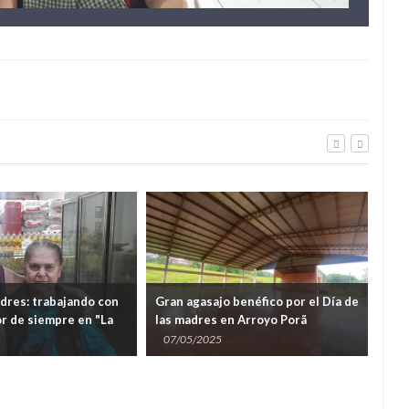
adres: trabajando con
Gran agasajo benéfico por el Día de
Ejem
r de siempre en "La
las madres en Arroyo Porã
hist
07/05/2025
15