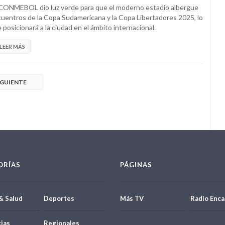
CONMEBOL dio luz verde para que el moderno estadio albergue
uentros de la Copa Sudamericana y la Copa Libertadores 2025, lo
 posicionará a la ciudad en el ámbito internacional.
LEER MÁS
IGUIENTE
ORÍAS
PÁGINAS
& Salud
Deportes
Más TV
Radio Enca
ias
Regionales