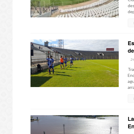
des
dep
Es
de
2
Tra
Enc
agu
arr
La
En