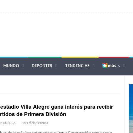
MUNDO
DEPORTES
TENDENCIAS
 estadio Villa Alegre gana interés para recibir
rtidos de Primera División
3/04/2026
Por Edicion Prensa
bes de la máxima categoría evalúan a Encarnación como sede,