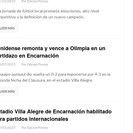
5/11/2025
Por Edicion Prensa
 jornada de fútbol local promete emociones, alto nivel
petitivo y la definición de un nuevo campeón.
LEER MÁS
inidense remonta y vence a Olimpia en un
rtidazo en Encarnación
3/07/2025
Por Edicion Prensa
equipo auriazul dio vuelta un 0-2 para imponerse por 4-3 en la
unda fecha del Clausura, en el estadio Villa Alegre
LEER MÁS
tadio Villa Alegre de Encarnación habilitado
ra partidos internacionales
9/03/2025
Por Edicion Prensa