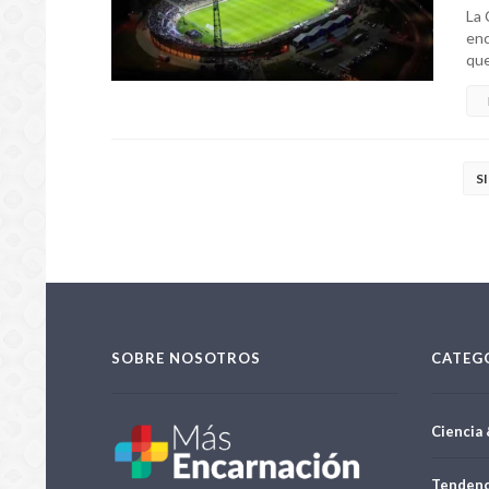
La 
enc
que
S
SOBRE NOSOTROS
CATEG
Ciencia 
Tendenc