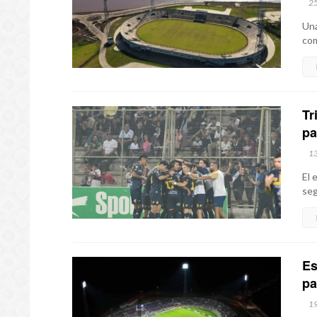
2
Una
com
Tr
pa
1
El 
seg
Es
pa
1