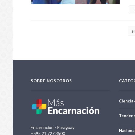
S
SOBRE NOSOTROS
CATEG
Ciencia 
Tendenc
Encarnación - Paraguay
Naciona
+595 21 727 3500