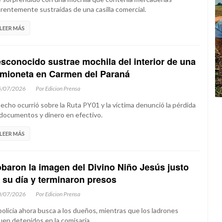
rentemente sustraídas de una casilla comercial.
LEER MÁS
sconocido sustrae mochila del interior de una
mioneta en Carmen del Paraná
5/07/2026
Por Edicion Prensa
hecho ocurrió sobre la Ruta PY01 y la víctima denunció la pérdida
documentos y dinero en efectivo.
LEER MÁS
baron la imagen del Divino Niño Jesús justo
 su día y terminaron presos
0/07/2026
Por Edicion Prensa
policía ahora busca a los dueños, mientras que los ladrones
uen detenidos en la comisaría.