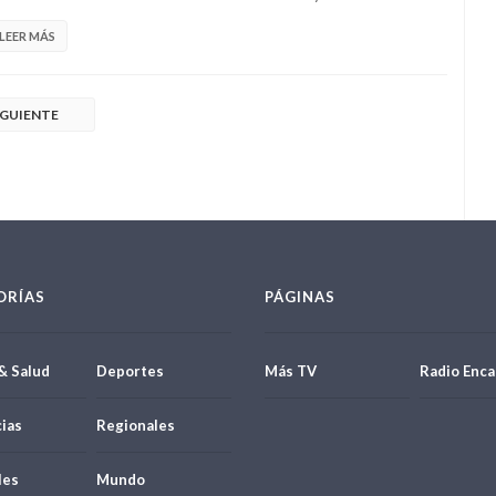
LEER MÁS
IGUIENTE
ORÍAS
PÁGINAS
& Salud
Deportes
Más TV
Radio Enca
ias
Regionales
les
Mundo