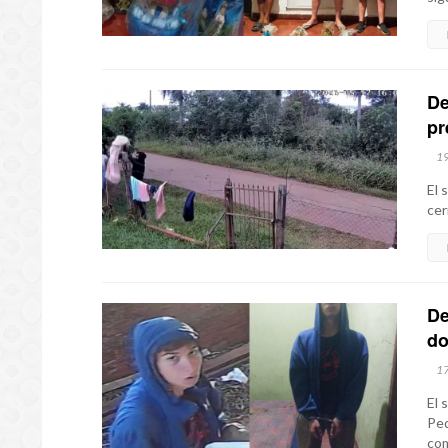
De
pr
1
El 
cer
De
do
1
El 
Ped
com