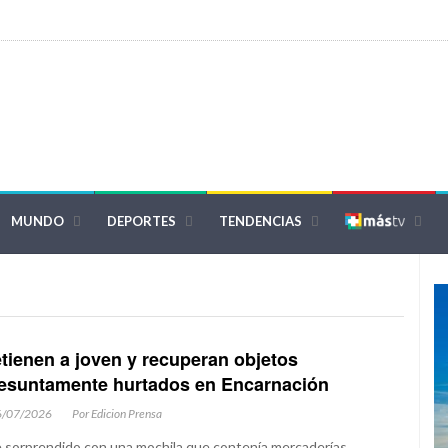
MUNDO
DEPORTES
TENDENCIAS
tienen a joven y recuperan objetos
esuntamente hurtados en Encarnación
6/07/2026
Por Edicion Prensa
 sorprendido con una mochila que contenía mercaderías