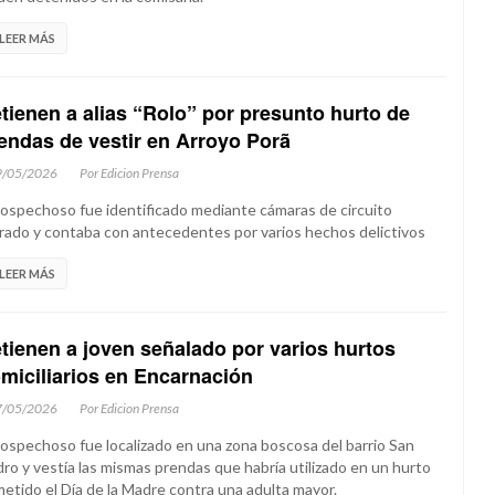
LEER MÁS
tienen a alias “Rolo” por presunto hurto de
endas de vestir en Arroyo Porã
9/05/2026
Por Edicion Prensa
sospechoso fue identificado mediante cámaras de circuito
rado y contaba con antecedentes por varios hechos delictivos
LEER MÁS
tienen a joven señalado por varios hurtos
miciliarios en Encarnación
7/05/2026
Por Edicion Prensa
sospechoso fue localizado en una zona boscosa del barrio San
ro y vestía las mismas prendas que habría utilizado en un hurto
etido el Día de la Madre contra una adulta mayor.