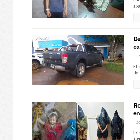
apa
De
ca
2
El 
de 
Ro
en
2
La 
sig