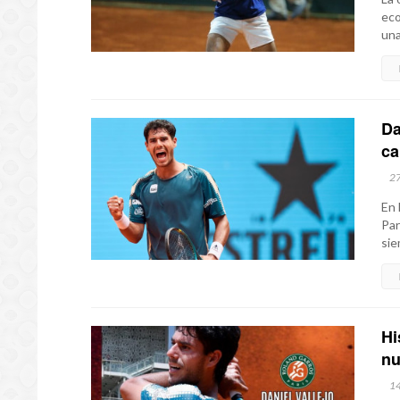
eco
una
Da
ca
2
En 
Par
sie
Hi
nu
1