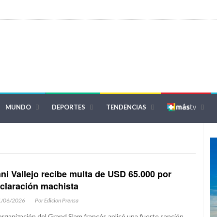
MUNDO
DEPORTES
TENDENCIAS
ni Vallejo recibe multa de USD 65.000 por
claración machista
1/06/2026
Por Edicion Prensa
organización del Grand Slam francés aplicó una fuerte sanción