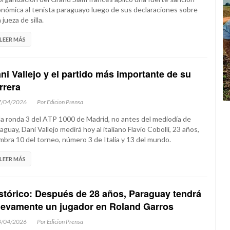
nómica al tenista paraguayo luego de sus declaraciones sobre
 jueza de silla.
LEER MÁS
ni Vallejo y el partido más importante de su
rrera
7/04/2026
Por Edicion Prensa
la ronda 3 del ATP 1000 de Madrid, no antes del mediodía de
aguay, Dani Vallejo medirá hoy al italiano Flavio Cobolli, 23 años,
mbra 10 del torneo, número 3 de Italia y 13 del mundo.
LEER MÁS
stórico: Después de 28 años, Paraguay tendrá
evamente un jugador en Roland Garros
4/04/2026
Por Edicion Prensa