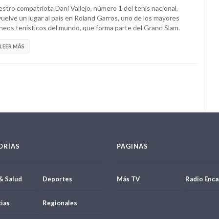
stro compatriota Dani Vallejo, número 1 del tenis nacional,
uelve un lugar al país en Roland Garros, uno de los mayores
neos tenísticos del mundo, que forma parte del Grand Slam.
LEER MÁS
ORÍAS
PÁGINAS
& Salud
Deportes
Más TV
Radio Enca
ias
Regionales