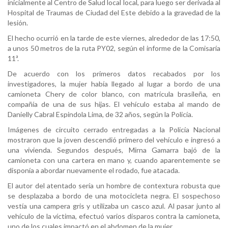
inicialmente al Centro de Salud local local, para luego ser derivada al
Hospital de Traumas de Ciudad del Este debido a la gravedad de la
lesión.
El hecho ocurrió en la tarde de este viernes, alrededor de las 17:50,
a unos 50 metros de la ruta PY02, según el informe de la Comisaría
11ª.
De acuerdo con los primeros datos recabados por los
investigadores, la mujer había llegado al lugar a bordo de una
camioneta Chery de color blanco, con matrícula brasileña, en
compañía de una de sus hijas. El vehículo estaba al mando de
Danielly Cabral Espindola Lima, de 32 años, según la Policía.
Imágenes de circuito cerrado entregadas a la Policía Nacional
mostraron que la joven descendió primero del vehículo e ingresó a
una vivienda. Segundos después, Mirna Gamarra bajó de la
camioneta con una cartera en mano y, cuando aparentemente se
disponía a abordar nuevamente el rodado, fue atacada.
El autor del atentado sería un hombre de contextura robusta que
se desplazaba a bordo de una motocicleta negra. El sospechoso
vestía una campera gris y utilizaba un casco azul. Al pasar junto al
vehículo de la víctima, efectuó varios disparos contra la camioneta,
uno de los cuales impactó en el abdomen de la mujer.