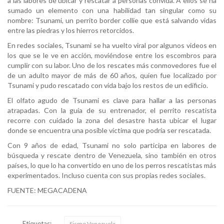
a las labores de ubicar y rescatar a personas convida. A ellos se ha
sumado un elemento con una habilidad tan singular como su
nombre: Tsunami, un perrito border collie que está salvando vidas
entre las piedras y los hierros retorcidos.
En redes sociales, Tsunami se ha vuelto viral por algunos videos en
los que se le ve en acción, moviéndose entre los escombros para
cumplir con su labor. Uno de los rescates más conmovedores fue el
de un adulto mayor de más de 60 años, quien fue localizado por
Tsunami y pudo rescatado con vida bajo los restos de un edificio.
El olfato agudo de Tsunami es clave para hallar a las personas
atrapadas. Con la guía de su entrenador, el perrito rescatista
recorre con cuidado la zona del desastre hasta ubicar el lugar
donde se encuentra una posible víctima que podría ser rescatada.
Con 9 años de edad, Tsunami no solo participa en labores de
búsqueda y rescate dentro de Venezuela, sino también en otros
países, lo que lo ha convertido en uno de los perros rescatistas más
experimentados. Incluso cuenta con sus propias redes sociales.
FUENTE: MEGACADENA
Etiquetas:
Sismo Venezuela