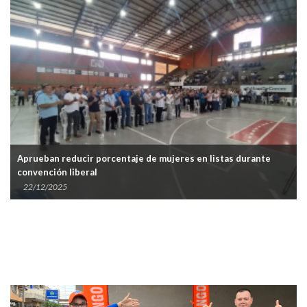
Aprueban reducir porcentaje de mujeres en listas durante
Exm
convención liberal
Enc
22/12/2025
13