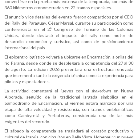
convertirse en la prueba más extensa de la temporada, con más de
360 kilómetros cronometrados en 22 tramos especiales.
El anuncio y los detalles del evento fueron compartidos por el CEO
del Rally del Paraguay, César Marsal, durante su participación como
conferencista en el 2.º Congreso de Turismo de las Colonias
Unidas, donde destacó el impacto del rally como motor de
desarrollo económico y turístico, así como de posicionamiento
internacional del país.
El epicentro logístico volverá a ubicarse en Encarnación, a orillas del
río Paraná, desde donde se desplegará la competencia del 27 al 30
de agosto. La edición 2026 presentará una estructura renovada
que incrementa tanto la exigencia técnica como la experiencia para
pilotos y espectadores.
La actividad comenzará el jueves con el
shakedown
en Nueva
Alborada, seguido de la tradicional largada simbólica en el
Sambódromo de Encarnación. El viernes estará marcado por una
etapa de alta velocidad y resistencia, con tramos emblemáticos
como Cambyretá y Yerbateras, considerada una de las más
exigentes del recorrido.
El sábado la competencia se trasladará al corazón productivo y
cultural de Itapúa, con circuitos en Bella Vista, Hohenau y un nuevo