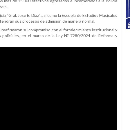
los más de 15.000 efectivos egresados e incorporados a la Policía
ezas.
ía “Gral. José E. Díaz”, así como la Escuela de Estudios Musicales
ntendrán sus procesos de admisión de manera normal.
nal reafirmaron su compromiso con el fortalecimiento institucional y
s policiales, en el marco de la Ley N.º 7280/2024 de Reforma y