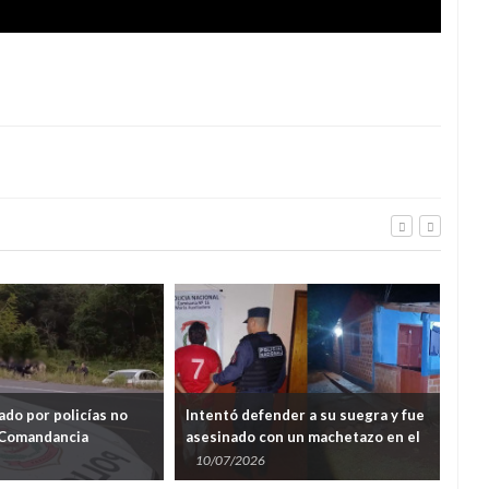
ado por policías no
Intentó defender a su suegra y fue
Com
 Comandancia
asesinado con un machetazo en el
Cam
ligencia
cuello en Tomás Romero Pereira
el 
10/07/2026
08