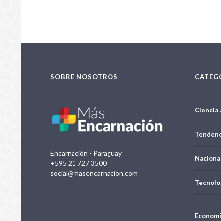
SOBRE NOSOTROS
CATEG
Ciencia 
Tendenc
Encarnación - Paraguay
Naciona
+595 21 727 3500
social@masencarnacion.com
Tecnolo
Economí