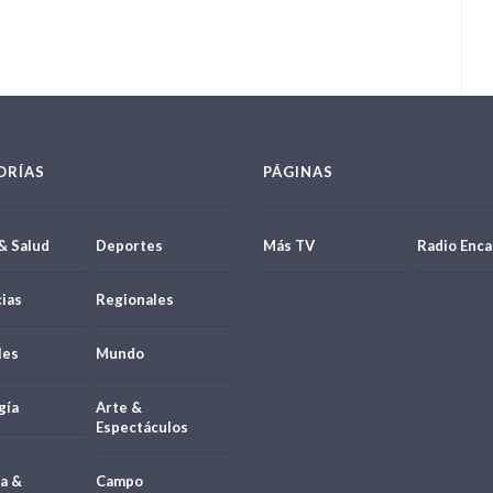
ORÍAS
PÁGINAS
& Salud
Deportes
Más TV
Radio Enca
ias
Regionales
les
Mundo
gía
Arte &
Espectáculos
a &
Campo