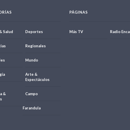
ORÍAS
PÁGINAS
& Salud
Deportes
Más TV
Radio Enca
ias
Regionales
les
Mundo
gía
Arte &
Espectáculos
a &
Campo
s
Farandula