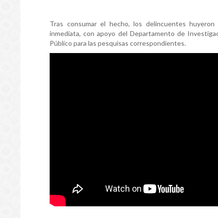
Tras consumar el hecho, los delincuentes huyeron r
inmediata, con apoyo del Departamento de Investigaci
Público para las pesquisas correspondientes.