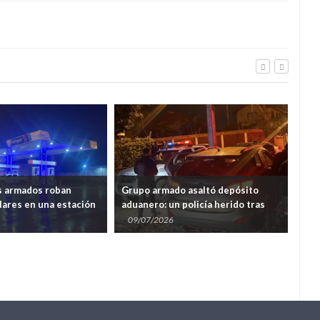
Grupo armado asaltó depósito
Asaltan un camión de transpo
aduanero: un policía herido tras
de encomiendas en Pirapó.
enfrentamiento
09/07/2026
09/07/2026