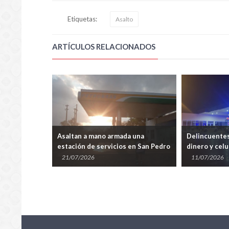
Etiquetas:
Asalto
ARTÍCULOS RELACIONADOS
 a mano armada una
Delincuentes armados roban
n de servicios en San Pedro
dinero y celulares en una estación
aná
de servicios de San Pedro del
2026
11/07/2026
Paraná