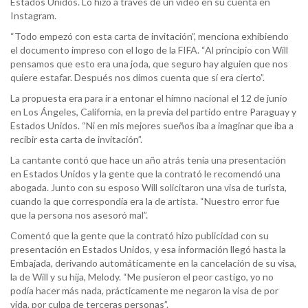
Estados Unidos. Lo hizo a través de un video en su cuenta en
Instagram.
“Todo empezó con esta carta de invitación”, menciona exhibiendo
el documento impreso con el logo de la FIFA. “Al principio con Will
pensamos que esto era una joda, que seguro hay alguien que nos
quiere estafar. Después nos dimos cuenta que sí era cierto”.
La propuesta era para ir a entonar el himno nacional el 12 de junio
en Los Ángeles, California, en la previa del partido entre Paraguay y
Estados Unidos. “Ni en mis mejores sueños iba a imaginar que iba a
recibir esta carta de invitación”.
La cantante contó que hace un año atrás tenía una presentación
en Estados Unidos y la gente que la contrató le recomendó una
abogada. Junto con su esposo Will solicitaron una visa de turista,
cuando la que correspondía era la de artista. “Nuestro error fue
que la persona nos asesoró mal”.
Comentó que la gente que la contrató hizo publicidad con su
presentación en Estados Unidos, y esa información llegó hasta la
Embajada, derivando automáticamente en la cancelación de su visa,
la de Will y su hija, Melody. “Me pusieron el peor castigo, yo no
podía hacer más nada, prácticamente me negaron la visa de por
vida, por culpa de terceras personas”.