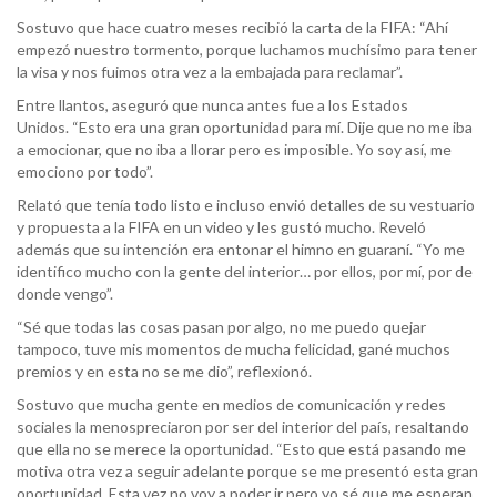
Sostuvo que hace cuatro meses recibió la carta de la FIFA: “Ahí
empezó nuestro tormento, porque luchamos muchísimo para tener
la visa y nos fuimos otra vez a la embajada para reclamar”.
Entre llantos, aseguró que nunca antes fue a los Estados
Unidos. “Esto era una gran oportunidad para mí. Dije que no me iba
a emocionar, que no iba a llorar pero es imposible. Yo soy así, me
emociono por todo”.
Relató que tenía todo listo e incluso envió detalles de su vestuario
y propuesta a la FIFA en un video y les gustó mucho. Reveló
además que su intención era entonar el himno en guaraní. “Yo me
identifico mucho con la gente del interior… por ellos, por mí, por de
donde vengo”.
“Sé que todas las cosas pasan por algo, no me puedo quejar
tampoco, tuve mis momentos de mucha felicidad, gané muchos
premios y en esta no se me dio”, reflexionó.
Sostuvo que mucha gente en medios de comunicación y redes
sociales la menospreciaron por ser del interior del país, resaltando
que ella no se merece la oportunidad. “Esto que está pasando me
motiva otra vez a seguir adelante porque se me presentó esta gran
oportunidad. Esta vez no voy a poder ir pero yo sé que me esperan