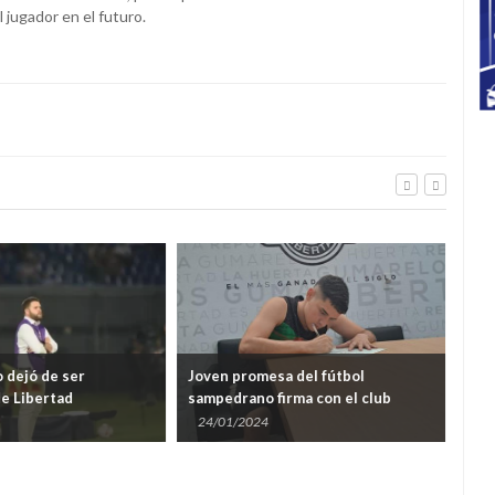
 jugador en el futuro.
o dejó de ser
Joven promesa del fútbol
e Libertad
sampedrano firma con el club
Libertad de Asunción
24/01/2024