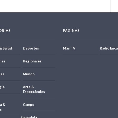
ORÍAS
PÁGINAS
& Salud
Deportes
Más TV
Radio Enca
ias
Regionales
les
Mundo
gía
Arte &
Espectáculos
a &
Campo
s
Farandula