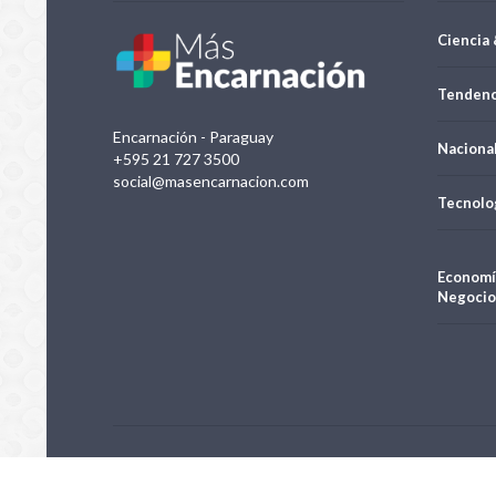
Ciencia 
Tendenc
Encarnación - Paraguay
Naciona
+595 21 727 3500
social@masencarnacion.com
Tecnolo
Economí
Negocio
Negocios e Inversiones S.A.| Todos los derechos reservados 20