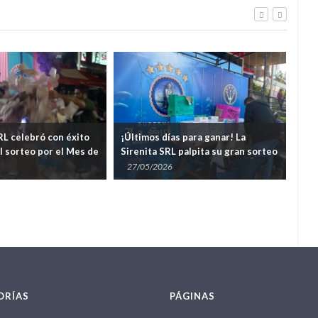
 con éxito
¡Últimos días para ganar! La
La Sirenita ce
or el Mes de
Sirenita SRL palpita su gran sorteo
multitudinario
por el Día de la Madre este viernes
automóvil 0 k
27/05/2026
29/12/2025
ORÍAS
PÁGINAS