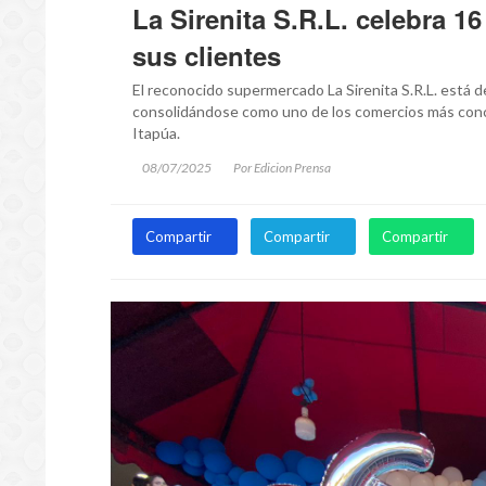
La Sirenita S.R.L. celebra 
sus clientes
El reconocido supermercado La Sirenita S.R.L. está de
consolidándose como uno de los comercios más conc
Itapúa.
08/07/2025
Por Edicion Prensa
Compartir
Compartir
Compartir