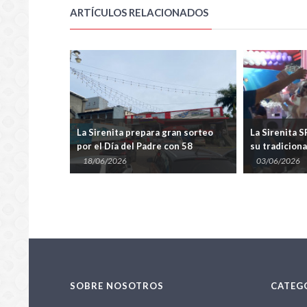
ARTÍCULOS RELACIONADOS
ta
La Sirenita prepara gran sorteo
La Sirenita SRL celebró
 el
por el Día del Padre con 58
su tradicional sorteo p
premios
las Madres
18/06/2026
03/06/2026
SOBRE NOSOTROS
CATEG