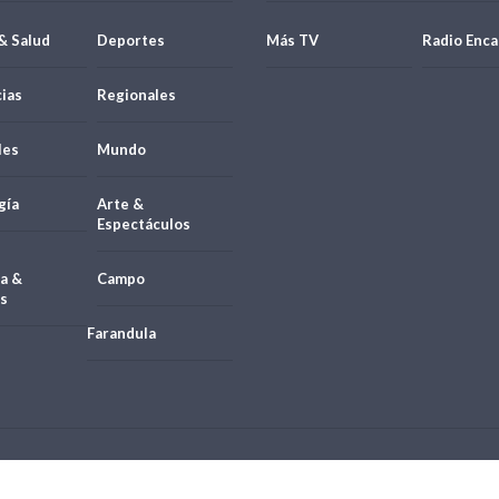
& Salud
Deportes
Más TV
Radio Enca
ias
Regionales
les
Mundo
gía
Arte &
Espectáculos
a &
Campo
s
Farandula
21