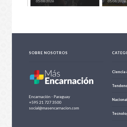
 el Rally
cara al Rally Mundial
seguridad de
05/08/2026
05/08/2026
Paraguay
SOBRE NOSOTROS
CATEG
Ciencia 
Tendenc
Encarnación - Paraguay
Naciona
+595 21 727 3500
social@masencarnacion.com
Tecnolo