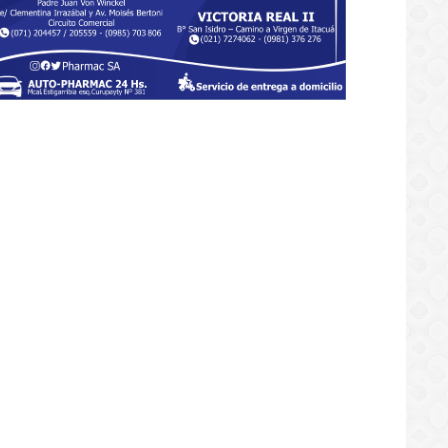
fiesta motor ya tiene banda
ora: Kchiporros se suma a la