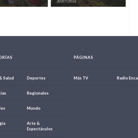
l WRC Rally del
Rally del mundo”
larg
30/07/2026
30
Par
ORÍAS
PÁGINAS
& Salud
Deportes
Más TV
Radio Enca
ias
Regionales
les
Mundo
gía
Arte &
Espectáculos