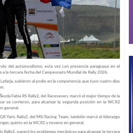
undo del automovilismo, esta vez con presencia paraguaya en el
te a la tercera fecha del Campeonato Mundial de Rally 2026.
 Lafarja, subieron al podio en la competencia que tuvo cuatro días
or.
Škoda Fabia RS Rally2, del Raceseven, marcó el mejor tiempo de la
e se corrieron, para alcanzar la segunda posición en la WCR2
ón general.
R Yaris Rally2, del MSi Racing Team, también marcó el liderazgo
enger, quinto en la WCR2 y noveno en general.
is Rally2, superó los problemas mecánicos para alcanzar la tercera