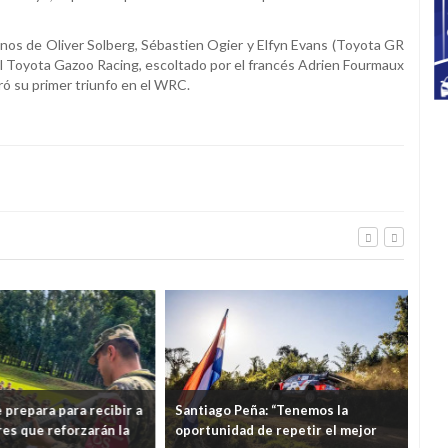
andonos de Oliver Solberg, Sébastien Ogier y Elfyn Evans (Toyota GR
 del Toyota Gazoo Racing, escoltado por el francés Adrien Fourmaux
gró su primer triunfo en el WRC.
repara para recibir a
Santiago Peña: “Tenemos la
La 
es que reforzarán la
oportunidad de repetir el mejor
son