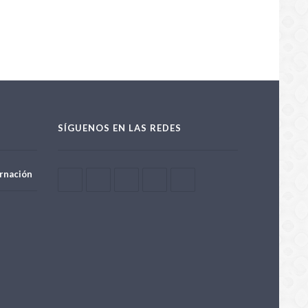
ada simbólica del Rally del
/07/2026
aguay 2026
SÍGUENOS EN LAS REDES
rnación