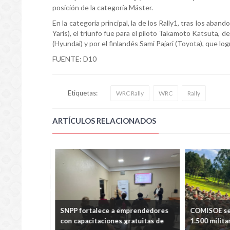
posición de la categoría Máster.
En la categoría principal, la de los Rally1, tras los ab
Yaris), el triunfo fue para el piloto Takamoto Katsuta,
(Hyundai) y por el finlandés Sami Pajari (Toyota), que lo
FUENTE: D10
Etiquetas:
WRC Rally
WRC
Rally
ARTÍCULOS RELACIONADOS
s de la
SNPP fortalece a emprendedores
COMISOE se p
rzarán la
con capacitaciones gratuitas de
1.500 militar