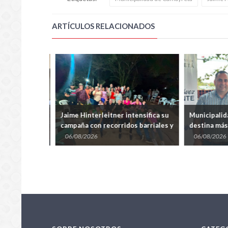
ARTÍCULOS RELACIONADOS
byretã
Jaime Hinterleitner intensifica su
Municipalid
campaña con recorridos barriales y
destina más 
 con miras al
presenta propuestas para
para impulsa
06/08/2026
06/08/2026
Cambyretã
Arroyo Porã 