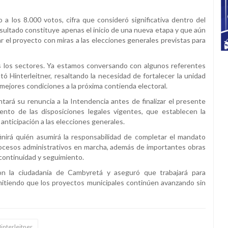
 a los 8.000 votos, cifra que consideró significativa dentro del
esultado constituye apenas el inicio de una nueva etapa y que aún
r el proyecto con miras a las elecciones generales previstas para
s los sectores. Ya estamos conversando con algunos referentes
stó Hinterleitner, resaltando la necesidad de fortalecer la unidad
 mejores condiciones a la próxima contienda electoral.
ará su renuncia a la Intendencia antes de finalizar el presente
ento de las disposiciones legales vigentes, que establecen la
 anticipación a las elecciones generales.
nirá quién asumirá la responsabilidad de completar el mandato
rocesos administrativos en marcha, además de importantes obras
 continuidad y seguimiento.
con la ciudadanía de Cambyretá y aseguró que trabajará para
mitiendo que los proyectos municipales continúen avanzando sin
interleitner