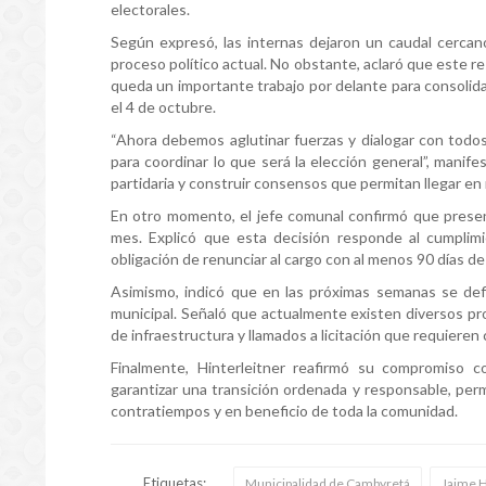
electorales.
Según expresó, las internas dejaron un caudal cercano
proceso político actual. No obstante, aclaró que este r
queda un importante trabajo por delante para consolida
el 4 de octubre.
“Ahora debemos aglutinar fuerzas y dialogar con todo
para coordinar lo que será la elección general”, manife
partidaria y construir consensos que permitan llegar en
En otro momento, el jefe comunal confirmó que present
mes. Explicó que esta decisión responde al cumplimi
obligación de renunciar al cargo con al menos 90 días de
Asimismo, indicó que en las próximas semanas se defi
municipal. Señaló que actualmente existen diversos p
de infraestructura y llamados a licitación que requieren
Finalmente, Hinterleitner reafirmó su compromiso 
garantizar una transición ordenada y responsable, per
contratiempos y en beneficio de toda la comunidad.
Etiquetas:
Municipalidad de Cambyretá
Jaime H