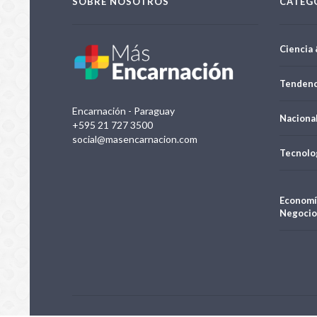
SOBRE NOSOTROS
CATEG
Ciencia 
Tendenc
Encarnación - Paraguay
Naciona
+595 21 727 3500
social@masencarnacion.com
Tecnolo
Economí
Negocio