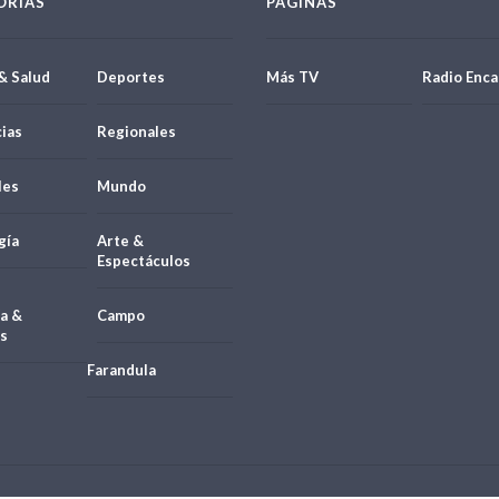
ORÍAS
PÁGINAS
& Salud
Deportes
Más TV
Radio Enca
ias
Regionales
les
Mundo
gía
Arte &
Espectáculos
a &
Campo
s
Farandula