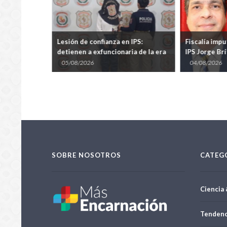
eve la
Lesión de confianza en IPS:
Fiscalía impu
 un
detienen a exfuncionaria de la era
IPS Jorge Brí
o a madres y
Bataglia
por multimil
05/08/2026
04/08/2026
SOBRE NOSOTROS
CATEG
Ciencia 
Tendenc