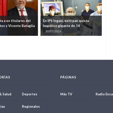
ta a ex titulares del
En IPS Ingavi, extirpan quiste
IPS
tez y Vicente Bataglia
hepático gigante de 14
mej
lonario desfalco
centímetros
per
30/07/2026
27
med
ORÍAS
PÁGINAS
& Salud
Deportes
Más TV
Radio Enca
ias
Regionales