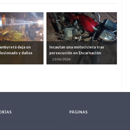
ambyretá deja un
Incautan una motocicleta tras
Mot
 lesionado y daños
persecución en Encarnación
tra
Gen
13/06/2026
08
ORÍAS
PÁGINAS