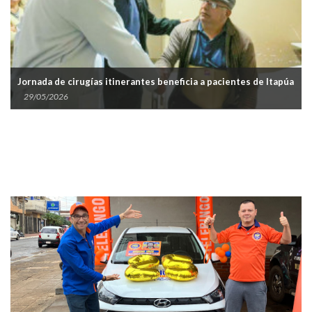
Sa
Jornada de cirugías itinerantes beneficia a pacientes de Itapúa
en
29/05/2026