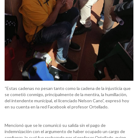
“Estas cadenas no pesan tanto como la cadena de la injusticia que
se cometió conmigo, principalmente de la mentira, la humillación,
del intendente municipal, el licenciado Nelson Cano”, expresó hoy
en su cuenta en la red Facebook el profesor Ortellado.
Mencionó que se le comunicó su salida sin el pago de
indemnización con el argumento de haber ocupado un cargo de
confianza, lo cual fue rechazado por el profesor Ortellado, quien