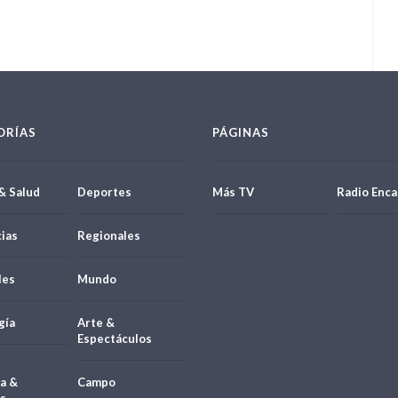
ORÍAS
PÁGINAS
& Salud
Deportes
Más TV
Radio Enca
ias
Regionales
les
Mundo
gía
Arte &
Espectáculos
a &
Campo