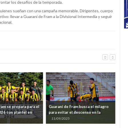
ontar los desafíos de la temporada.
, quienes sueñan con una campaña memorable. Dirigentes, cuerpo
ivo: llevar a Guaraní de Fram a la Divisional Intermedia y seguir
acional.
ram se prepara para el
Guaraní de Fram busca el milagro
Gua
026 con plantel en
para evitar el descenso en la
ant
obras avanzadas en su
Intermedia
11/09/2025
15