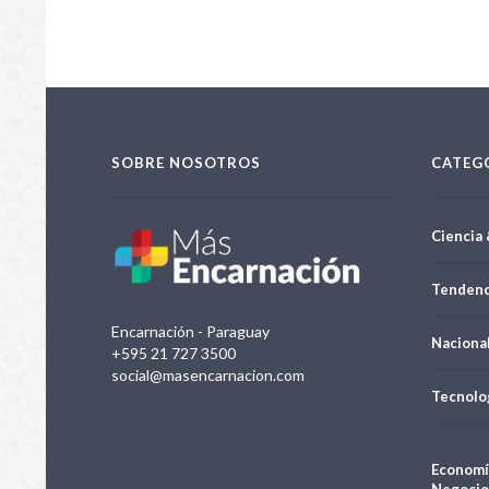
SOBRE NOSOTROS
CATEG
Ciencia 
Tendenc
Encarnación - Paraguay
Naciona
+595 21 727 3500
social@masencarnacion.com
Tecnolo
Economí