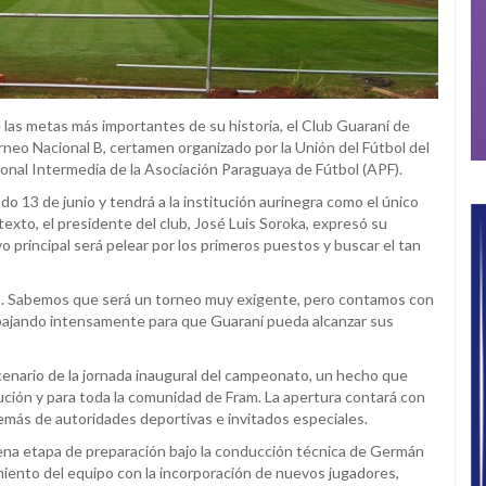
e las metas más importantes de su historia, el Club Guaraní de
neo Nacional B, certamen organizado por la Unión del Fútbol del
sional Intermedia de la Asociación Paraguaya de Fútbol (APF).
 13 de junio y tendrá a la institución aurinegra como el único
xto, el presidente del club, José Luis Soroka, expresó su
vo principal será pelear por los primeros puestos y buscar el tan
s. Sabemos que será un torneo muy exigente, pero contamos con
abajando intensamente para que Guaraní pueda alcanzar sus
cenario de la jornada inaugural del campeonato, un hecho que
ución y para toda la comunidad de Fram. La apertura contará con
demás de autoridades deportivas e invitados especiales.
plena etapa de preparación bajo la conducción técnica de Germán
miento del equipo con la incorporación de nuevos jugadores,