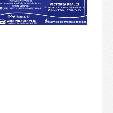
raní de Fram obligado a ganar
e Sportivo San Lorenzo
/08/2025