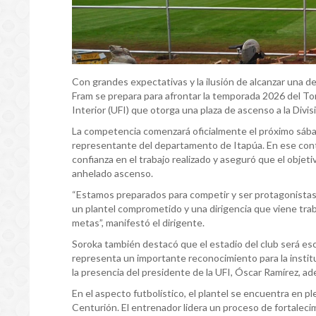
Con grandes expectativas y la ilusión de alcanzar una d
Fram se prepara para afrontar la temporada 2026 del Tor
Interior (UFI) que otorga una plaza de ascenso a la Divi
La competencia comenzará oficialmente el próximo sábado
representante del departamento de Itapúa. En ese conte
confianza en el trabajo realizado y aseguró que el objeti
anhelado ascenso.
“Estamos preparados para competir y ser protagonista
un plantel comprometido y una dirigencia que viene tr
metas”, manifestó el dirigente.
Soroka también destacó que el estadio del club será es
representa un importante reconocimiento para la instit
la presencia del presidente de la UFI, Óscar Ramírez, a
En el aspecto futbolístico, el plantel se encuentra en 
Centurión. El entrenador lidera un proceso de fortaleci