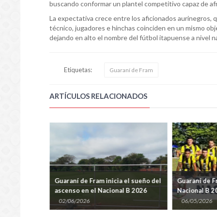
buscando conformar un plantel competitivo capaz de afr
La expectativa crece entre los aficionados aurinegros
técnico, jugadores e hinchas coinciden en un mismo objet
dejando en alto el nombre del fútbol itapuense a nivel n
Etiquetas:
Guaraní de Fram
ARTÍCULOS RELACIONADOS
ecibir por
Guaraní de Fram inicia el sueño del
Guaraní de F
 oficial del
ascenso en el Nacional B 2026
Nacional B 2
formación y 
02/06/2026
06/05/2026
estadio