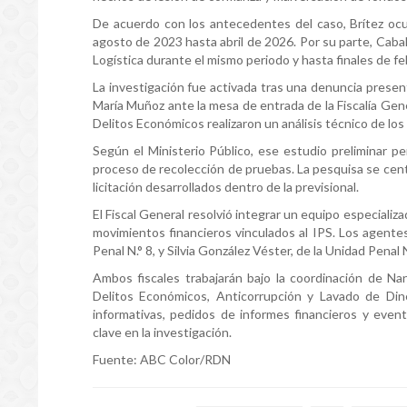
De acuerdo con los antecedentes del caso, Brítez ocu
agosto de 2023 hasta abril de 2026. Por su parte, Cab
Logística durante el mismo periodo y hasta finales de f
La investigación fue activada tras una denuncia prese
María Muñoz ante la mesa de entrada de la Fiscalía Gene
Delitos Económicos realizaron un análisis técnico de l
Según el Ministerio Público, ese estudio preliminar pe
proceso de recolección de pruebas. La pesquisa se cen
licitación desarrollados dentro de la previsional.
El Fiscal General resolvió integrar un equipo especializ
movimientos financieros vinculados al IPS. Los agente
Penal N.° 8, y Silvia González Véster, de la Unidad Penal N
Ambos fiscales trabajarán bajo la coordinación de Nan
Delitos Económicos, Anticorrupción y Lavado de Diner
informativas, pedidos de informes financieros y eve
clave en la investigación.
Fuente: ABC Color/RDN