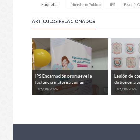
Etiquetas:
Ministerio Público
IPS
Fiscalía 
ARTÍCULOS RELACIONADOS
saías Fretes
IPS Encarnación promueve la
Lesión de con
: “Yo no soy
lactancia materna con un
detienen a ex
conversatorio dirigido a madres y
Bataglia
05/08/2026
05/08/2026
familias