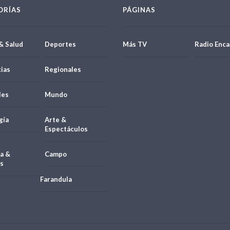
ORÍAS
PÁGINAS
& Salud
Deportes
Más TV
Radio Enca
ias
Regionales
les
Mundo
gía
Arte &
Espectáculos
a &
Campo
s
Farandula