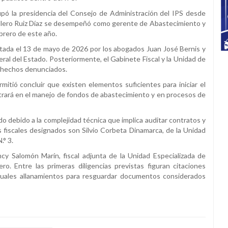
pó la presidencia del Consejo de Administración del IPS desde
allero Ruiz Díaz se desempeñó como gerente de Abastecimiento y
ebrero de este año.
ntada el 13 de mayo de 2026 por los abogados Juan José Bernis y
ral del Estado. Posteriormente, el Gabinete Fiscal y la Unidad de
os hechos denunciados.
rmitió concluir que existen elementos suficientes para iniciar el
trará en el manejo de fondos de abastecimiento y en procesos de
ado debido a la complejidad técnica que implica auditar contratos y
s fiscales designados son Silvio Corbeta Dinamarca, de la Unidad
.° 3.
cy Salomón Marín, fiscal adjunta de la Unidad Especializada de
o. Entre las primeras diligencias previstas figuran citaciones
ntuales allanamientos para resguardar documentos considerados