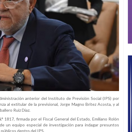
dministración anterior del Instituto de Previsión Social (IPS) por
a al extitular de la previsional, Jorge Magno Brítez Acosta, y al
allero Ruiz Díaz.
.° 1817, firmada por el Fiscal General del Estado, Emiliano Rolón
de un equipo especial de investigación para indagar presuntos
 públicos dentro del IPS.