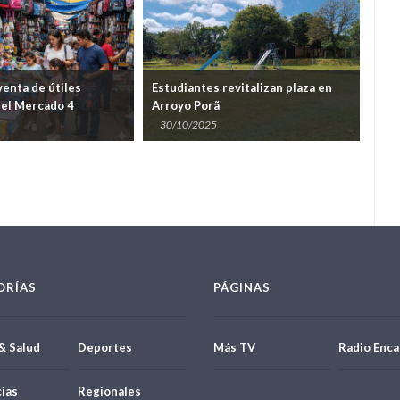
venta de útiles
Estudiantes revitalizan plaza en
Est
 el Mercado 4
Arroyo Porã
Enc
Cie
30/10/2025
06
ORÍAS
PÁGINAS
& Salud
Deportes
Más TV
Radio Enca
ias
Regionales