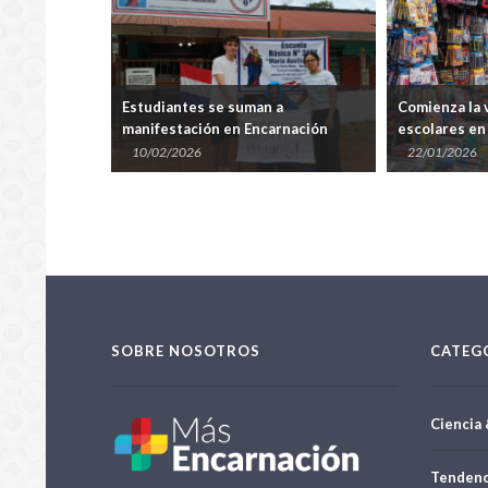
te agredida
Estudiantes se suman a
Comienza la 
n la primera
manifestación en Encarnación
escolares en
contra la reforma de la Caja Fiscal
10/02/2026
22/01/2026
SOBRE NOSOTROS
CATEG
Ciencia 
Tendenc