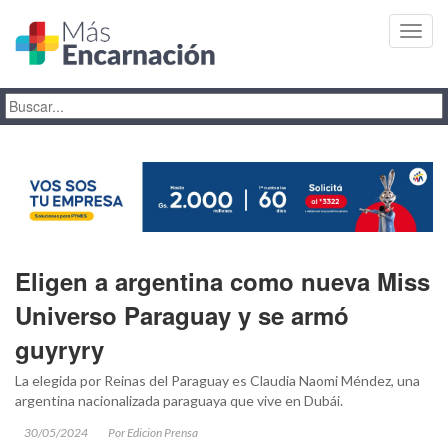
Toggl
navig
Eligen a argentina como nueva Miss
Universo Paraguay y se armó
guyryry
La elegida por Reinas del Paraguay es Claudia Naomi Méndez, una
argentina nacionalizada paraguaya que vive en Dubái.
30/05/2024
Por Edicion Prensa