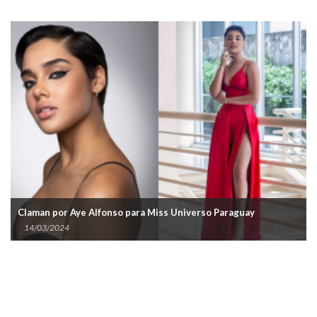
Stephi Steg
por Aye Alfonso para Miss Universo Paraguay
Universo P
2024
30/12/202