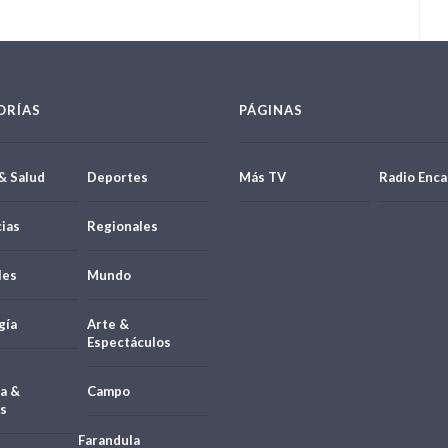
ORÍAS
PÁGINAS
& Salud
Deportes
Más TV
Radio Enca
ias
Regionales
les
Mundo
gía
Arte &
Espectáculos
a &
Campo
s
Farandula