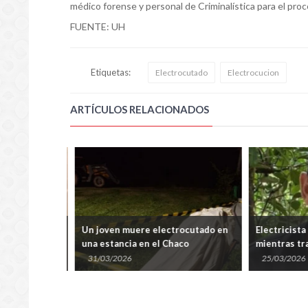
médico forense y personal de Criminalística para el proc
FUENTE: UH
Etiquetas:
Electrocutado
Electrocucion
ARTÍCULOS RELACIONADOS
io: una beba
Un joven muere electrocutado en
Electricista
cibir una
una estancia en el Chaco
mientras trab
tensión en P
31/03/2026
25/03/2026