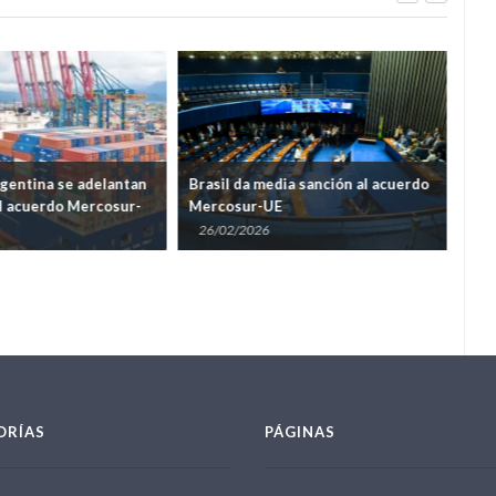
gentina se adelantan
Brasil da media sanción al acuerdo
El 
el acuerdo Mercosur-
Mercosur-UE
exce
min
26/02/2026
05
ORÍAS
PÁGINAS