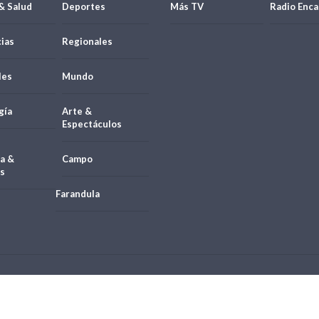
& Salud
Deportes
Más TV
Radio Enca
ias
Regionales
les
Mundo
gía
Arte &
Espectáculos
a &
Campo
s
Farandula
21