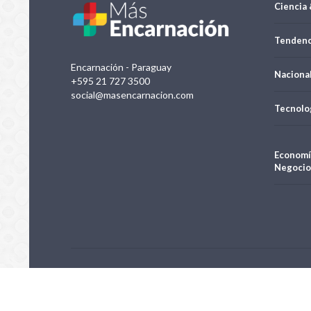
Ciencia 
Tendenc
Encarnación - Paraguay
Naciona
+595 21 727 3500
social@masencarnacion.com
Tecnolo
Economí
Negocio
Negocios e Inversiones S.A.| Todos los derechos reservados 20