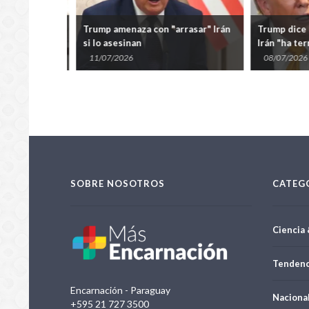
ó en la
Trump amenaza con "arrasar" Irán
Trump dice qu
Ucrania
si lo asesinan
Irán "ha ter
11/07/2026
08/07/2026
SOBRE NOSOTROS
CATEG
Ciencia 
Tendenc
Encarnación - Paraguay
Naciona
+595 21 727 3500