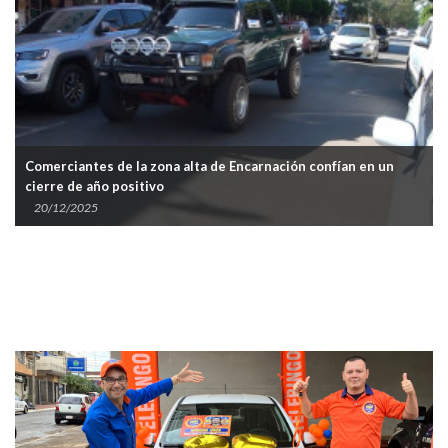
merciantes de la zona alta de Encarnación confían en un
Venta
erre de año positivo
Encar
0/12/2025
26/0