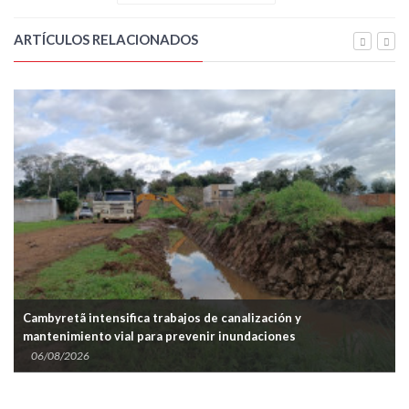
ARTÍCULOS RELACIONADOS
Cambyretã intensifica trabajos de canalización y
Mu
mantenimiento vial para prevenir inundaciones
re
06/08/2026