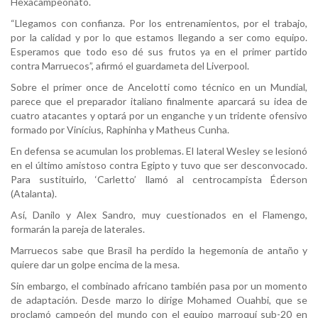
Hexacampeonato.
“Llegamos con confianza. Por los entrenamientos, por el trabajo,
por la calidad y por lo que estamos llegando a ser como equipo.
Esperamos que todo eso dé sus frutos ya en el primer partido
contra Marruecos”, afirmó el guardameta del Liverpool.
Sobre el primer once de Ancelotti como técnico en un Mundial,
parece que el preparador italiano finalmente aparcará su idea de
cuatro atacantes y optará por un enganche y un tridente ofensivo
formado por Vinícius, Raphinha y Matheus Cunha.
En defensa se acumulan los problemas. El lateral Wesley se lesionó
en el último amistoso contra Egipto y tuvo que ser desconvocado.
Para sustituirlo, ‘Carletto’ llamó al centrocampista Éderson
(Atalanta).
Así, Danilo y Alex Sandro, muy cuestionados en el Flamengo,
formarán la pareja de laterales.
Marruecos sabe que Brasil ha perdido la hegemonía de antaño y
quiere dar un golpe encima de la mesa.
Sin embargo, el combinado africano también pasa por un momento
de adaptación. Desde marzo lo dirige Mohamed Ouahbi, que se
proclamó campeón del mundo con el equipo marroquí sub-20 en