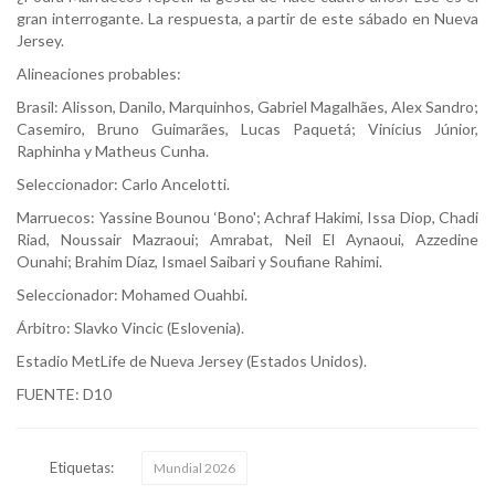
gran interrogante. La respuesta, a partir de este sábado en Nueva
Jersey.
Alineaciones probables:
Brasil: Alisson, Danilo, Marquinhos, Gabriel Magalhães, Alex Sandro;
Casemiro, Bruno Guimarães, Lucas Paquetá; Vinícius Júnior,
Raphinha y Matheus Cunha.
Seleccionador: Carlo Ancelotti.
Marruecos: Yassine Bounou ‘Bono'; Achraf Hakimi, Issa Diop, Chadi
Riad, Noussair Mazraoui; Amrabat, Neil El Aynaoui, Azzedine
Ounahi; Brahim Díaz, Ismael Saibari y Soufiane Rahimi.
Seleccionador: Mohamed Ouahbi.
Árbitro: Slavko Vincic (Eslovenia).
Estadio MetLife de Nueva Jersey (Estados Unidos).
FUENTE: D10
Etiquetas:
Mundial 2026