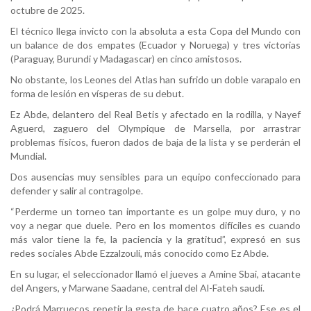
octubre de 2025.
El técnico llega invicto con la absoluta a esta Copa del Mundo con
un balance de dos empates (Ecuador y Noruega) y tres victorias
(Paraguay, Burundi y Madagascar) en cinco amistosos.
No obstante, los Leones del Atlas han sufrido un doble varapalo en
forma de lesión en vísperas de su debut.
Ez Abde, delantero del Real Betis y afectado en la rodilla, y Nayef
Aguerd, zaguero del Olympique de Marsella, por arrastrar
problemas físicos, fueron dados de baja de la lista y se perderán el
Mundial.
Dos ausencias muy sensibles para un equipo confeccionado para
defender y salir al contragolpe.
“Perderme un torneo tan importante es un golpe muy duro, y no
voy a negar que duele. Pero en los momentos difíciles es cuando
más valor tiene la fe, la paciencia y la gratitud”, expresó en sus
redes sociales Abde Ezzalzouli, más conocido como Ez Abde.
En su lugar, el seleccionador llamó el jueves a Amine Sbai, atacante
del Angers, y Marwane Saadane, central del Al-Fateh saudí.
¿Podrá Marruecos repetir la gesta de hace cuatro años? Ese es el