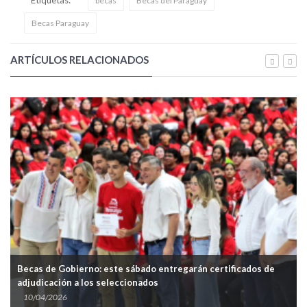
becas
Becas del Paraguay
Becas Paraguay
ARTÍCULOS RELACIONADOS
Becas de Gobierno: este sábado entregarán certificados de
Gob
adjudicación a los seleccionados
jóv
10/04/2026
27