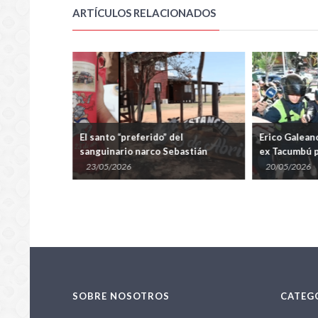
ARTÍCULOS RELACIONADOS
ondena de 13
El santo “preferido” del
Erico Galean
rico Galeano
sanguinario narco Sebastián
ex Tacumbú p
Marset
preventiva
23/05/2026
20/05/2026
SOBRE NOSOTROS
CATEG