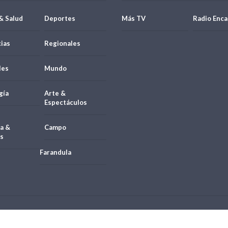
& Salud
Deportes
Más TV
Radio Enca
ias
Regionales
les
Mundo
gía
Arte &
Espectáculos
a &
Campo
s
Farandula
21