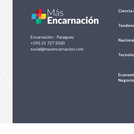
Ciencia 
Tendenc
Encarnación - Paraguay
Naciona
+595 21 727 3500
social@masencarnacion.com
Tecnolo
Economí
Negocio
Negocios e Inversiones S.A.| Todos los derechos reservados 20