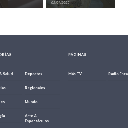
Encarnación
05/09/2025
20/08/2
ORÍAS
PÁGINAS
& Salud
Deportes
Más TV
Radio Enca
ias
Regionales
les
Mundo
gía
Arte &
Espectáculos