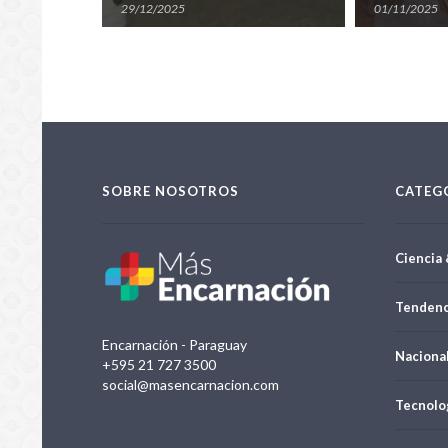
Encarnación
29/12/2025
01/11/2025
SOBRE NOSOTROS
CATEG
Ciencia 
Tendenc
Encarnación - Paraguay
Naciona
+595 21 727 3500
social@masencarnacion.com
Tecnolo