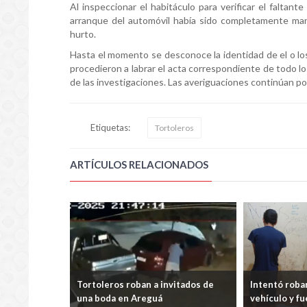
Al inspeccionar el habitáculo para verificar el falta
arranque del automóvil había sido completamente man
hurto.
Hasta el momento se desconoce la identidad de el o lo
procedieron a labrar el acta correspondiente de todo lo 
de las investigaciones. Las averiguaciones continúan por 
Etiquetas:
Tortoleros
ARTÍCULOS RELACIONADOS
n
Tortoleros roban a invitados de
Intentó robar den
una boda en Areguá
vehículo y fue ap