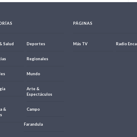
ORÍAS
PÁGINAS
& Salud
Deportes
Más TV
Radio Enca
ias
Regionales
les
Mundo
gía
Arte &
Espectáculos
a &
Campo
s
Farandula