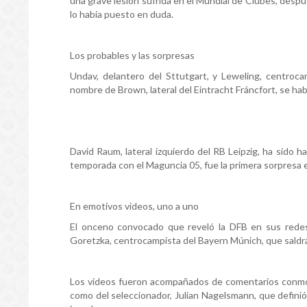
una grave lesión sufrida en el Mundial de Clubes, despu
lo había puesto en duda.
Los probables y las sorpresas
Undav, delantero del Sttutgart, y Leweling, centroca
nombre de Brown, lateral del Eintracht Fráncfort, se había
David Raum, lateral izquierdo del RB Leipzig, ha sido ha
temporada con el Maguncia 05, fue la primera sorpresa e
En emotivos videos, uno a uno
El onceno convocado que reveló la DFB en sus redes 
Goretzka, centrocampista del Bayern Múnich, que saldrá
Los videos fueron acompañados de comentarios conmove
como del seleccionador, Julian Nagelsmann, que defini