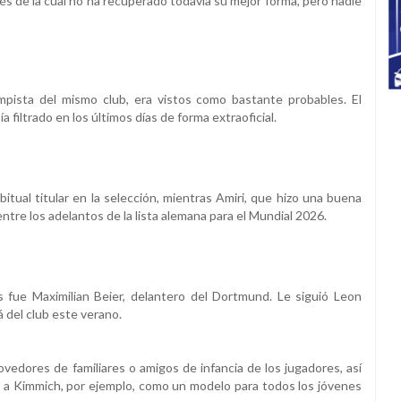
és de la cual no ha recuperado todavía su mejor forma, pero nadie
mpista del mismo club, era vistos como bastante probables. El
 filtrado en los últimos días de forma extraoficial.
bitual titular en la selección, mientras Amiri, que hizo una buena
ntre los adelantos de la lista alemana para el Mundial 2026.
fue Maximilian Beier, delantero del Dortmund. Le siguió Leon
 del club este verano.
dores de familiares o amigos de infancia de los jugadores, así
ó a Kimmich, por ejemplo, como un modelo para todos los jóvenes