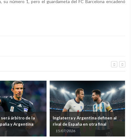
, su número 1, pero el guardameta del FC Barcelona encadenó
 será árbitro de la
Inglaterra y Argentina definen al
Fra
spaña y Argentina
rival de España en otra final
fin
anticipada
15/07/2026
14