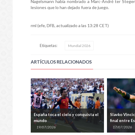
Nagelsmann había nombrado a Marc-André ter Stegen
lesiones que lo han dejado fuera de juego.
rml (efe, DFB, actualizado a las 13:28 CET)
Etiquetas:
Mundial 2026
ARTÍCULOS RELACIONADOS
ndo llegan a
España toca el cielo y conquista el
Slavko Vincic
cibe como
mundo
final entre E
19/07/2026
17/07/2026