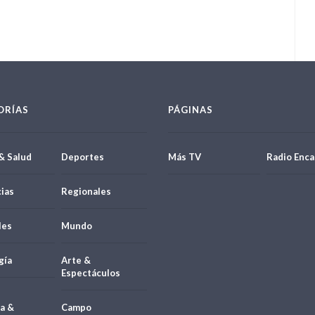
ORÍAS
PÁGINAS
& Salud
Deportes
Más TV
Radio Enca
ias
Regionales
les
Mundo
gía
Arte &
Espectáculos
a &
Campo