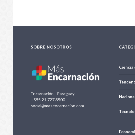
SOBRE NOSOTROS
CATEG
Ciencia 
Tendenc
Encarnación - Paraguay
Naciona
+595 21 727 3500
social@masencarnacion.com
Tecnolo
Economí