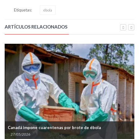
Etiquetas:
ébola
ARTÍCULOS RELACIONADOS
Aíslan el viru
one cuarentenas por brote de ébola
España
6
09/05/2022