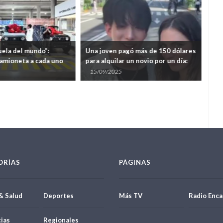
uela del mundo”:
Una joven pagó más de 150 dólares
Dan
amioneta a cada uno
para alquilar un novio por un día:
Sta
nietos
“Lo volvería a hacer”
ext
15/09/2025
08
ORÍAS
PÁGINAS
& Salud
Deportes
Más TV
Radio Enca
ias
Regionales