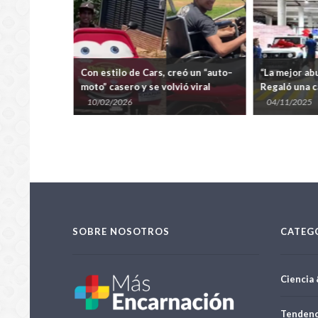
hupi? Hay
Con estilo de Cars, creó un “auto–
“La mejor ab
por
moto” casero y se volvió viral
Regaló una c
s patrones
de sus tres 
10/02/2026
04/11/2025
SOBRE NOSOTROS
CATEG
Ciencia 
Tendenc