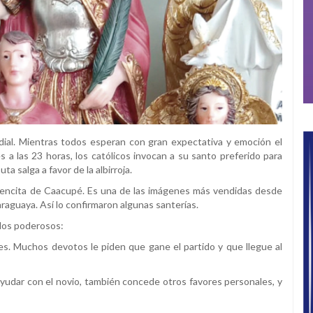
al. Mientras todos esperan con gran expectativa y emoción el
s a las 23 horas, los católicos invocan a su santo preferido para
uta salga a favor de la albirroja.
gencita de Caacupé. Es una de las imágenes más vendidas desde
raguaya. Así lo confirmaron algunas santerías.
dos poderosos:
les. Muchos devotos le piden que gane el partido y que llegue al
udar con el novio, también concede otros favores personales, y