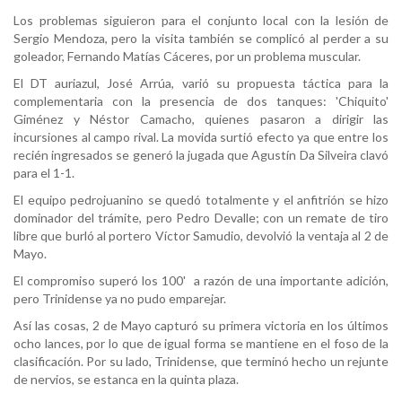
Los problemas siguieron para el conjunto local con la lesión de
Sergio Mendoza, pero la visita también se complicó al perder a su
goleador, Fernando Matías Cáceres, por un problema muscular.
El DT auriazul, José Arrúa, varió su propuesta táctica para la
complementaria con la presencia de dos tanques: 'Chiquito'
Giménez y Néstor Camacho, quienes pasaron a dirigir las
incursiones al campo rival. La movida surtió efecto ya que entre los
recién ingresados se generó la jugada que Agustín Da Silveira clavó
para el 1-1.
El equipo pedrojuanino se quedó totalmente y el anfitrión se hizo
dominador del trámite, pero Pedro Devalle; con un remate de tiro
libre que burló al portero Víctor Samudio, devolvió la ventaja al 2 de
Mayo.
El compromiso superó los 100' a razón de una importante adición,
pero Trinidense ya no pudo emparejar.
Así las cosas, 2 de Mayo capturó su primera victoria en los últimos
ocho lances, por lo que de igual forma se mantiene en el foso de la
clasificación. Por su lado, Trinidense, que terminó hecho un rejunte
de nervios, se estanca en la quinta plaza.