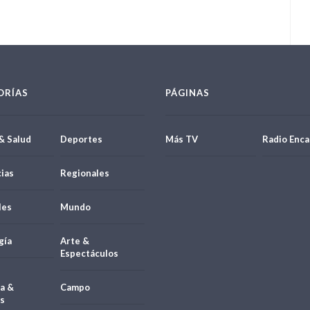
ORÍAS
PÁGINAS
& Salud
Deportes
Más TV
Radio Enca
ias
Regionales
les
Mundo
gía
Arte &
Espectáculos
a &
Campo
s