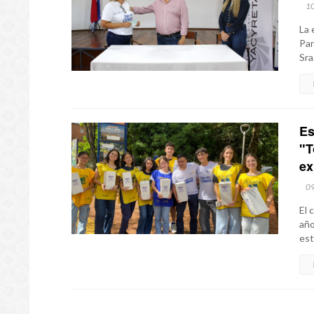
1
La 
Par
Sra
Es
"T
ex
0
El 
año
est