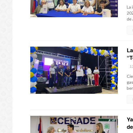
La 
202
de 
La
“T
1
Cie
gas
ben
Ya
de