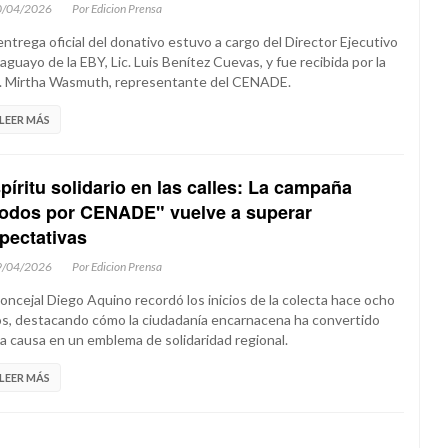
0/04/2026
Por Edicion Prensa
entrega oficial del donativo estuvo a cargo del Director Ejecutivo
aguayo de la EBY, Lic. Luis Benítez Cuevas, y fue recibida por la
. Mirtha Wasmuth, representante del CENADE.
LEER MÁS
píritu solidario en las calles: La campaña
odos por CENADE" vuelve a superar
pectativas
9/04/2026
Por Edicion Prensa
concejal Diego Aquino recordó los inicios de la colecta hace ocho
s, destacando cómo la ciudadanía encarnacena ha convertido
a causa en un emblema de solidaridad regional.
LEER MÁS