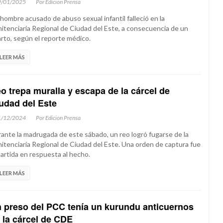
9/01/2025
Por Edicion Prensa
hombre acusado de abuso sexual infantil falleció en la
itenciaría Regional de Ciudad del Este, a consecuencia de un
arto, según el reporte médico.
LEER MÁS
o trepa muralla y escapa de la cárcel de
udad del Este
1/12/2024
Por Edicion Prensa
ante la madrugada de este sábado, un reo logró fugarse de la
itenciaría Regional de Ciudad del Este. Una orden de captura fue
artida en respuesta al hecho.
LEER MÁS
 preso del PCC tenía un kurundu anticuernos
 la cárcel de CDE