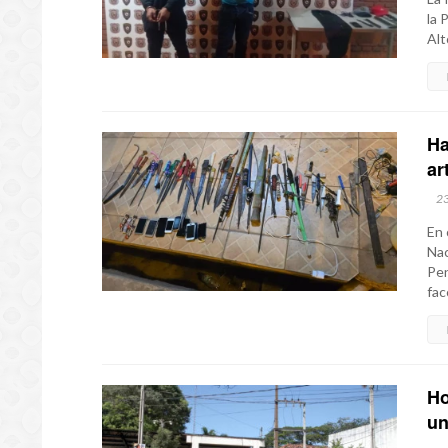
la 
Alt
Ha
ar
2
En 
Nac
Pen
fac
Ho
un