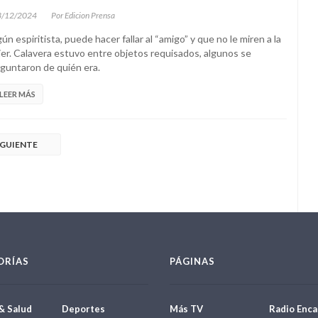
3/12/2024
Por Edicion Prensa
ún espiritista, puede hacer fallar al “amigo” y que no le miren a la
er. Calavera estuvo entre objetos requisados, algunos se
guntaron de quién era.
LEER MÁS
IGUIENTE
ORÍAS
PÁGINAS
& Salud
Deportes
Más TV
Radio Enca