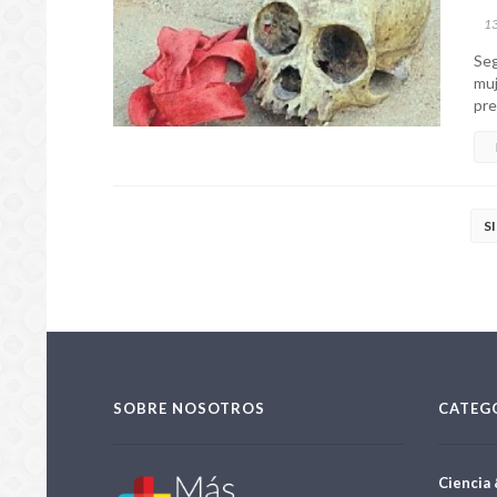
1
Seg
muj
pre
S
SOBRE NOSOTROS
CATEG
Ciencia 