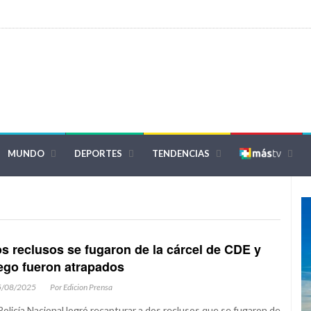
MUNDO
DEPORTES
TENDENCIAS
s reclusos se fugaron de la cárcel de CDE y
ego fueron atrapados
5/08/2025
Por Edicion Prensa
Policía Nacional logró recapturar a dos reclusos que se fugaron de