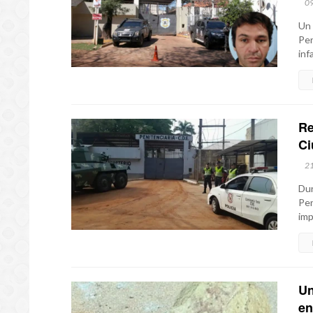
0
Un 
Pen
inf
Re
Ci
2
Dur
Pen
imp
Un
en