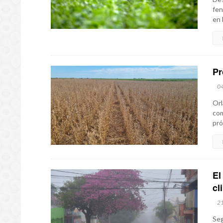
fen
en 
Pr
0
Orl
com
pró
El
cl
2
Seg