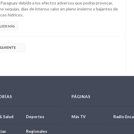
 Paraguay debido a los efectos adversos que podría provocar,
o sequías, días de intenso calor en pleno invierno y bajantes de
ces hidricos.
LEER MÁS
IGUIENTE
ORÍAS
PÁGINAS
& Salud
Deportes
Más TV
Radio Enca
ias
Regionales