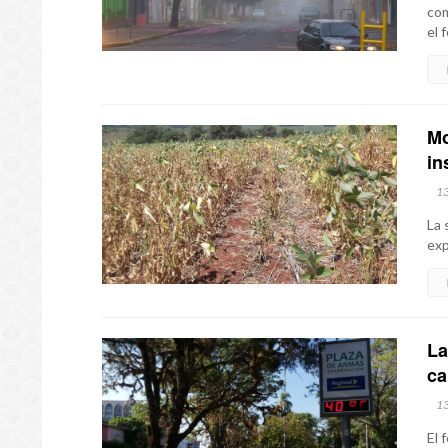
com
el 
Mo
in
1
La 
exp
La
ca
1
El 