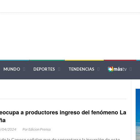
MUNDO
DEPORTES
TENDENCIAS
eocupa a productores ingreso del fenómeno La
ña
5/04/2024
Por Edicion Prensa
de la Capeco señalan que de concretarse la incursión de este