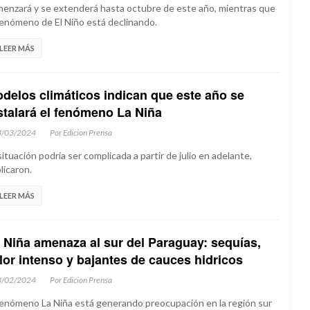
enzará y se extenderá hasta octubre de este año, mientras que
fenómeno de El Niño está declinando.
LEER MÁS
delos climáticos indican que este año se
stalará el fenómeno La Niña
3/03/2024
Por Edicion Prensa
situación podría ser complicada a partir de julio en adelante,
licaron.
LEER MÁS
 Niña amenaza al sur del Paraguay: sequías,
lor intenso y bajantes de cauces hidricos
3/02/2024
Por Edicion Prensa
fenómeno La Niña está generando preocupación en la región sur