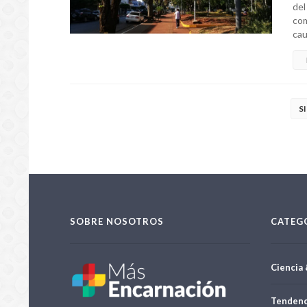
del
com
cau
S
SOBRE NOSOTROS
CATEG
Ciencia 
Tendenc